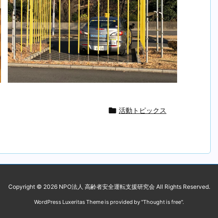

活動トピックス
Copyright ©
2026
NPO法人 高齢者安全運転支援研究会
All Rights Reserved.
WordPress Luxeritas Theme is provided by "
Thought is free
".