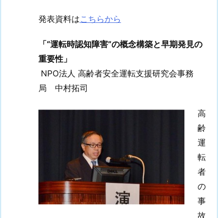
発表資料は
こちらから
「“運転時認知障害”の概念構築と早期発見の
重要性」
NPO法人 高齢者安全運転支援研究会事務
局 中村拓司
高
齢
運
転
者
の
事
故