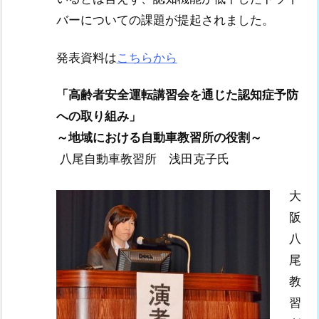
バーについての課題が提起されました。
発表資料は
こちらから
「高齢者安全運転講習会を通じた認知症予防
への取り組み」
～地域における自動車教習所の役割～
八尾自動車教習所 浅田克子氏
大
阪
八
尾
教
習