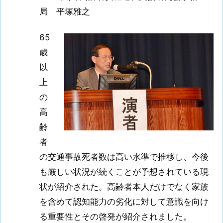
局 平塚雅之
65
歳
以
上
の
高
齢
者
の交通事故死者数は高い水準で推移し、今後
も厳しい状況が続くことが予想されている現
状が紹介された。高齢者本人だけでなく家族
を含めて認知能力の劣化に対して意識を向け
る重要性とその啓発が紹介されました。