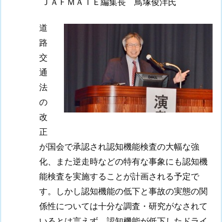
ＪＡＦＭＡＴＥ編集長 鳥塚俊洋氏
道
路
交
通
法
の
改
正
が国会で承認され認知機能検査の大幅な強
化、また逆走時などの特有な事象にも認知機
能検査を実施することが計画される予定で
す。しかし認知機能の低下と事故の実態の関
係性については十分な調査・研究がなされて
いるとは言えず、認知機能が低下したドライ