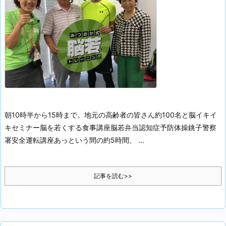
朝10時半から15時まで。
地元の高齢者の皆さん約100名と
脳イキイ
キセミナー
脳を若くする食事講座
脳若弁当
認知症予防体操
銚子警察
署安全運転講座
あっという間の約5時間、 ...
記事を読む>>